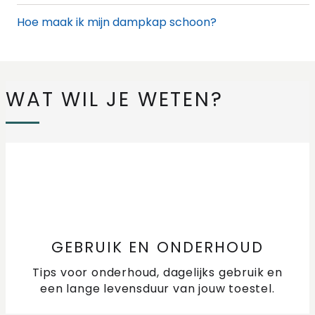
Hoe maak ik mijn dampkap schoon?
Hoe reset ik het vetfilter indicatielampje van de
dampkap?
WAT WIL JE WETEN?
Hoe vaak mag ik een koolstoffilter regenereren?
Kan mijn koolstoffilter voor de dampkap in de
vaatwasser?
Vocht tegen dampkap of op de achterwand tijdens
koken
GEBRUIK EN ONDERHOUD
Vragen over PlasmaMade filters
Tips voor onderhoud, dagelijks gebruik en
Waar vind ik een handleiding van mijn ETNA
een lange levensduur van jouw toestel.
dampkap?