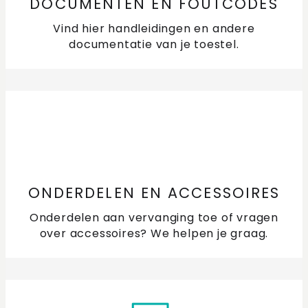
DOCUMENTEN EN FOUTCODES
Hoe sluit ik mijn inductiekookplaat aan?
Vind hier handleidingen en andere
Hoe werkt mijn inductiekookplaat?
documentatie van je toestel.
Is het mogelijk om mijn kookplaat vlak in te bouwen?
Waar houd je rekening mee met een 1,2 of 3 fasen
aansluiting?
Waarom kan ik niet alle kookzones tegelijk op de
hoogste stand zetten?
ONDERDELEN EN ACCESSOIRES
Welke pannen gebruik ik op mijn inductiekookplaat?
Onderdelen aan vervanging toe of vragen
over accessoires? We helpen je graag.
Hoe (de)activeer ik het kinderslot van mijn
kookplaat?