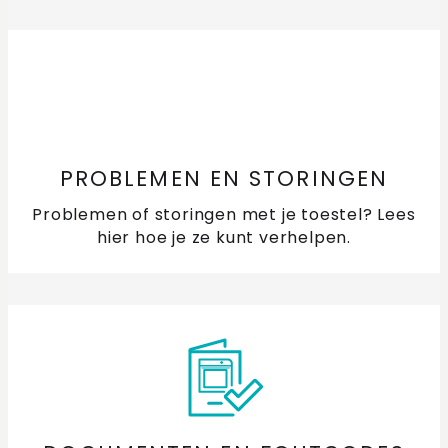
Wanneer vervang ik het filter van mijn dampkap?
Wat doet een plasmafilter met het vet dat vrijkomt
tijdens het koken?
Welke lichtkleur is mijn ledverlichting?
PROBLEMEN EN STORINGEN
Welke soorten filters zijn er voor dampkappen?
Problemen of storingen met je toestel? Lees
hier hoe je ze kunt verhelpen.
Energie besparen in de keuken
Hoe maak ik de geïntegreerde afzuiging in mijn
inductiekookplaat schoon?
Hoe maak ik vlekken op het glas van mijn kookplaat
schoon?