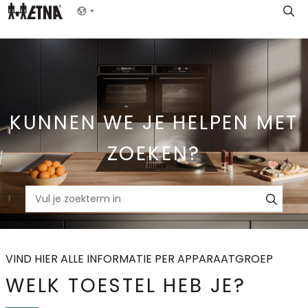
Skip
Show menu
to
Main
KUNNEN WE JE HELPEN MET
ZOEKEN?
VIND HIER ALLE INFORMATIE PER APPARAATGROEP
WELK TOESTEL HEB JE?