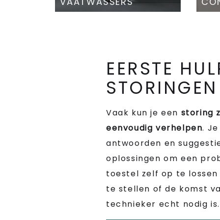
VAATWASSERS
CON
EERSTE HUL
STORINGEN
Vaak kun je een
storing 
eenvoudig verhelpen
. Je
antwoorden en suggesti
oplossingen om een pro
toestel zelf op te losse
te stellen of de komst v
technieker echt nodig is