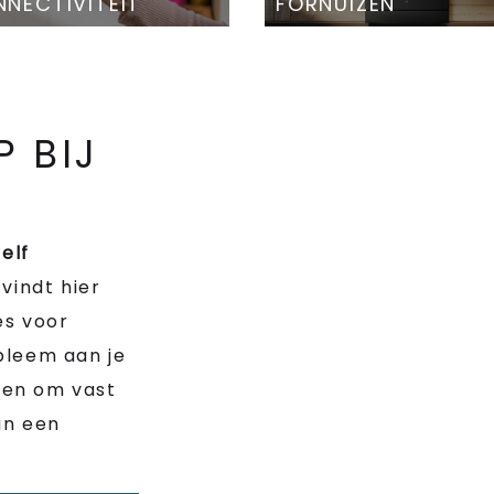
NECTIVITEIT
FORNUIZEN
P BIJ
zelf
 vindt hier
es voor
bleem aan je
n en om vast
an een
.