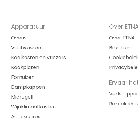
Apparatuur
Over ETN
Ovens
Over ETNA
Vaatwassers
Brochure
Koelkasten en vriezers
Cookiebelei
Kookplaten
Privacybele
Fornuizen
Ervaar het
Dampkappen
Verkooppu
Microgolf
Bezoek sh
Wijnklimaatkasten
Accessoires