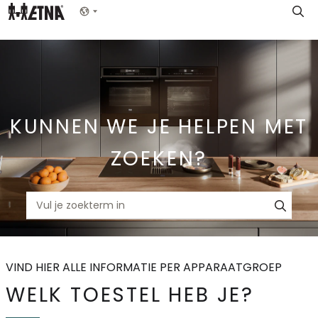
Skip
Show menu
to
Main
KUNNEN WE JE HELPEN MET
ZOEKEN?
VIND HIER ALLE INFORMATIE PER APPARAATGROEP
WELK TOESTEL HEB JE?