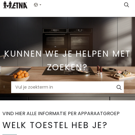
Skip
Show menu
to
Main
KUNNEN WE JE HELPEN MET
ZOEKEN?
VIND HIER ALLE INFORMATIE PER APPARAATGROEP
WELK TOESTEL HEB JE?