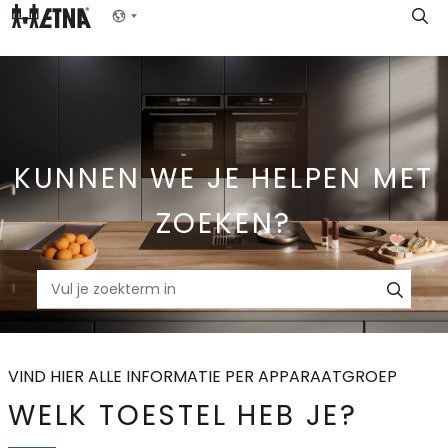
Skip
Show menu
to
Main
KUNNEN WE JE HELPEN MET
ZOEKEN?
VIND HIER ALLE INFORMATIE PER APPARAATGROEP
WELK TOESTEL HEB JE?