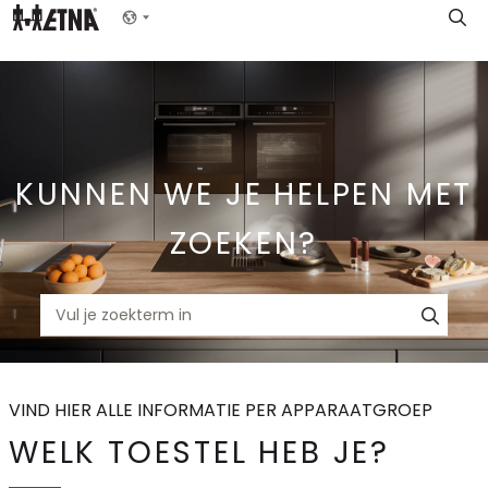
Skip
Show menu
to
Main
KUNNEN WE JE HELPEN MET
ZOEKEN?
VIND HIER ALLE INFORMATIE PER APPARAATGROEP
WELK TOESTEL HEB JE?