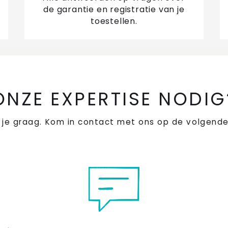
Wa
de garantie en registratie van je
vr
toestellen.
We
We
da
ONZE EXPERTISE NODIG
Ho
 je graag. Kom in contact met ons op de volgende