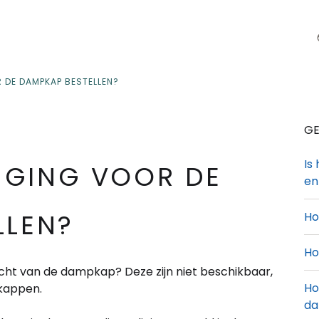
 DE DAMPKAP BESTELLEN?
GE
Is
NGING VOOR DE
en
LLEN?
Ho
Ho
cht van de dampkap? Deze zijn niet beschikbaar,
Ho
wkappen.
da