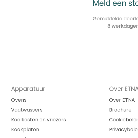
Meld een st
Gemiddelde doorlo
3 werkdage
Apparatuur
Over ETN
Ovens
Over ETNA
Vaatwassers
Brochure
Koelkasten en vriezers
Cookiebelei
Kookplaten
Privacybele