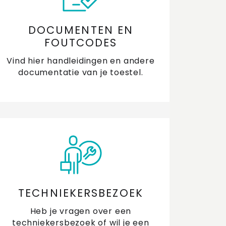
n ik het front van mijn vlakscherm
mpkap vervangen?
DOCUMENTEN EN
FOUTCODES
n mijn koolstoffilter voor de dampkap in de
Vind hier handleidingen en andere
atwasser?
documentatie van je toestel.
cht tegen dampkap of op de achterwand
jdens koken
agen over PlasmaMade filters
ar vind ik een handleiding van mijn ETNA
ampkap?
nneer vervang ik het filter van mijn
TECHNIEKERSBEZOEK
ampkap?
Heb je vragen over een
techniekersbezoek of wil je een