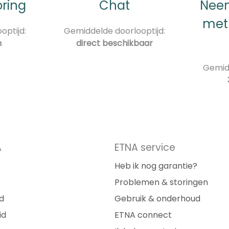
oring
Chat
Neem
met
optijd:
Gemiddelde doorlooptijd:
n
direct beschikbaar
Gemidd
A
ETNA service
Heb ik nog garantie?
Problemen & storingen
d
Gebruik & onderhoud
id
ETNA connect