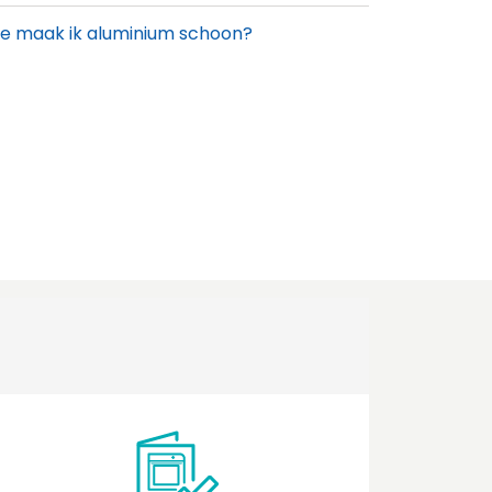
e maak ik aluminium schoon?
e maak ik de motor van mijn dampkap
tvrij?
e maak ik mijn dampkap schoon?
e reset ik het vetfilter indicatielampje van
 dampkap?
e vaak mag ik een koolstoffilter
genereren?
e werkt een motorloze dampkap?
n ik de halogeenverlichting van mijn
mpkap vervangen voor LED-verlichting?