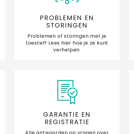
Ka
da
PROBLEMEN EN
STORINGEN
Ka
Problemen of storingen met je
va
toestel? Lees hier hoe je ze kunt
verhelpen.
Vo
ti
Vr
Wa
d
Wa
GARANTIE EN
d
REGISTRATIE
Alle antwoorden op vragen over