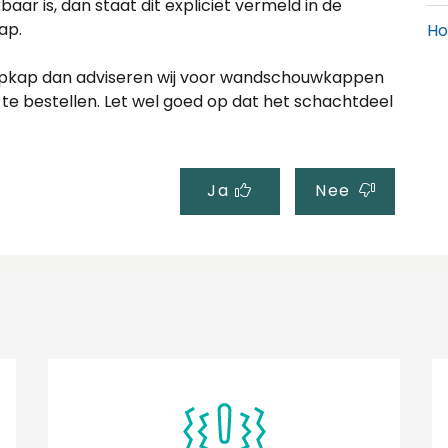
ar is, dan staat dit expliciet vermeld in de
kap.
Ho
mpkap dan adviseren wij voor wandschouwkappen
Ho
te bestellen. Let wel goed op dat het schachtdeel
ve
Ho
Ja
Nee
Ho
de
Ho
re
Ho
Ka
da