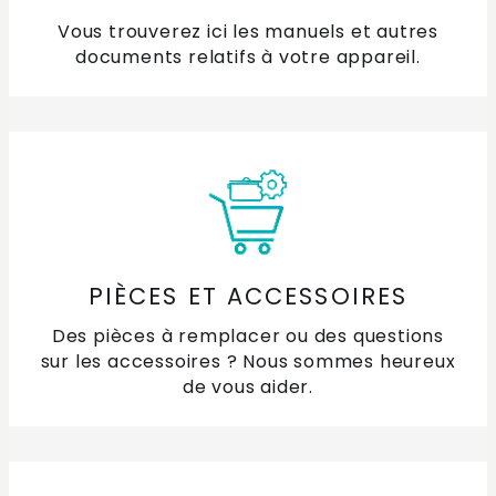
induction ?
Vous trouverez ici les manuels et autres
documents relatifs à votre appareil.
Est-il possible d'encastrer ma plaque de cuisson à
fleur?
Qu'est-ce qui est pris en compte pour une
connexion 1, 2 ou 3 phases ?
Pourquoi ne puis-je pas mettre toutes les zones de
cuisson au réglage maximum en même temps ?
PIÈCES ET ACCESSOIRES
Quelles casseroles utiliser sur ma plaque de cuisson
Des pièces à remplacer ou des questions
à induction ?
sur les accessoires ? Nous sommes heureux
de vous aider.
Comment (dés)activer la sécurité enfant de ma
plaque de cuisson ?