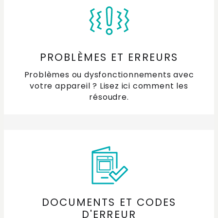
Quelle est la couleur de mon éclairage LED ?
Quels sont les types de filtres pour les hottes
aspirantes ?
PROBLÈMES ET ERREURS
Problèmes ou dysfonctionnements avec
Économies d'énergie dans la cuisine
votre appareil ? Lisez ici comment les
résoudre.
Comment nettoyer la hotte intégrée dans ma
plaque de cuisson à induction ?
Comment nettoyer les taches sur la vitre de ma
plaque de cuisson ?
Comment brancher ma plaque de cuisson à
induction ?
DOCUMENTS ET CODES
Comment fonctionne ma plaque de cuisson à
D'ERREUR