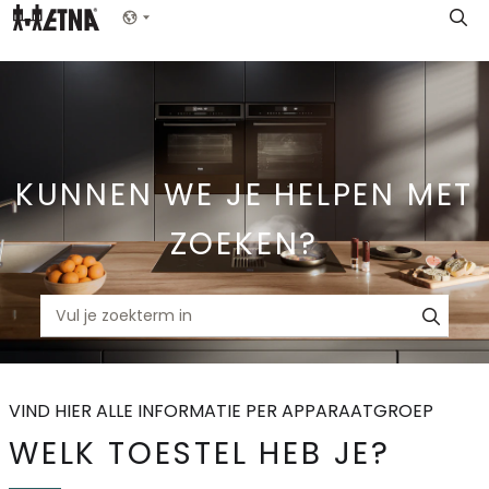
Skip
Show menu
to
Main
KUNNEN WE JE HELPEN MET
ZOEKEN?
VIND HIER ALLE INFORMATIE PER APPARAATGROEP
WELK TOESTEL HEB JE?