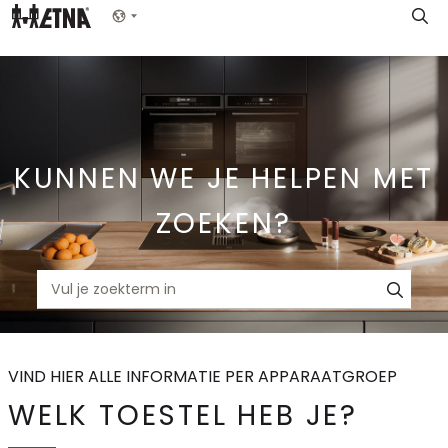
Skip
Show menu
to
Main
KUNNEN WE JE HELPEN MET
ZOEKEN?
VIND HIER ALLE INFORMATIE PER APPARAATGROEP
WELK TOESTEL HEB JE?