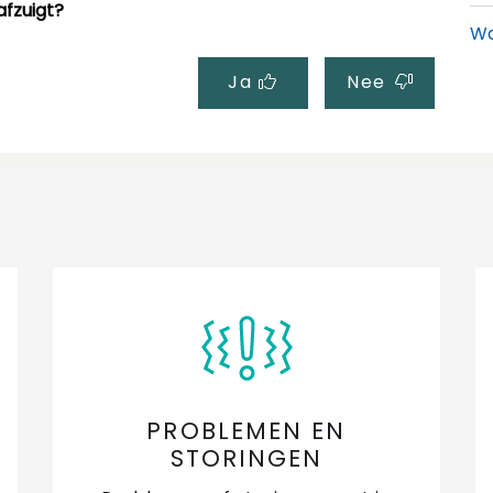
afzuigt?
Wa
na
Ja
Nee
Wa
af
Wa
go
Wa
Wa
ko
Wa
PROBLEMEN EN
in
STORINGEN