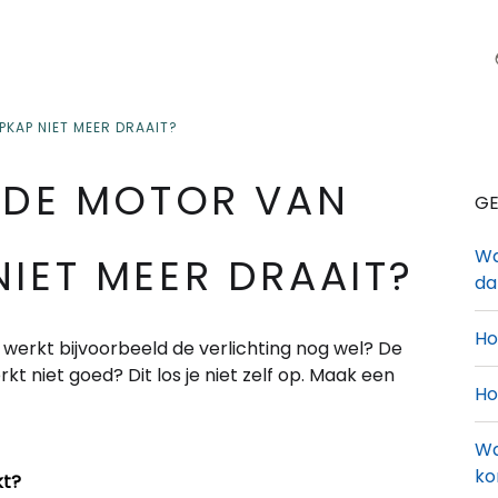
PKAP NIET MEER DRAAIT?
S DE MOTOR VAN
GE
Wa
IET MEER DRAAIT?
d
Ho
werkt bijvoorbeeld de verlichting nog wel? De
t niet goed? Dit los je niet zelf op. Maak een
Ho
Wa
ko
kt?