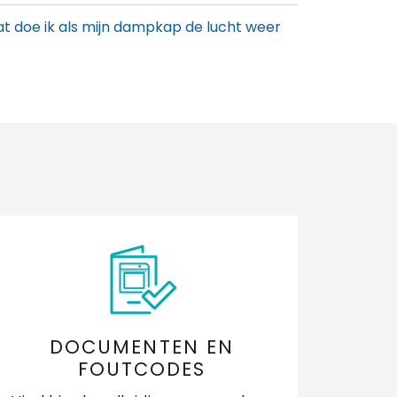
t doe ik als mijn dampkap de lucht weer
ar binnen blaast?
t doe ik als mijn dampkap niet goed
zuigt?
arom reageren mijn pannen niet of niet
ed op de inductiekookplaat?
arom werkt een kookzone niet meer?
arom worden de kookzones van mijn
okplaat niet even warm?
t doe ik als de kookzones van mijn
DOCUMENTEN EN
ductiekookplaat aan- en uitgaan?
FOUTCODES