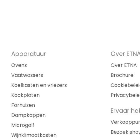
Apparatuur
Over ETN
Ovens
Over ETNA
Vaatwassers
Brochure
Koelkasten en vriezers
Cookiebelei
Kookplaten
Privacybele
Fornuizen
Ervaar het
Dampkappen
Verkooppu
Microgolf
Bezoek sh
Wijnklimaatkasten