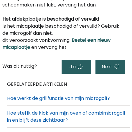
schoonmaken niet lukt, vervang het dan.
Het afdekplaatje is beschadigd
of vervuild
Is het micaplaatje beschadigd
of vervuild
?
Gebruik
de microgolf
dan
niet,
dit
veroorzaakt
vonkvorming
.
Bestel een nieuw
micaplaatje
en vervang het.
Was dit nuttig?
Ja
Nee
GERELATEERDE ARTIKELEN
Hoe werkt de grillfunctie van mijn microgolf?
Hoe stel ik de klok van mijn oven of combimicrogolf
in en blijft deze zichtbaar?