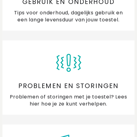
GEBRUIK EN ONDERHOUD
schoon
Tips voor onderhoud, dagelijks gebruik en
Hoe maak ik roestvast staal (RVS) schoon?
een lange levensduur van jouw toestel.
Vocht of roest in de oven en (combi)microgolf:
Oorzaken, Voorkomen en Schoonmaken
Kan ik de geluidssterkte van de oven aanpassen?
Waar vind ik een handleiding van mijn ETNA oven of
microgolf?
PROBLEMEN EN STORINGEN
Waarvoor zijn de gaten in de ovenruimte?
Problemen of storingen met je toestel? Lees
hier hoe je ze kunt verhelpen.
Wat is de tijdsnotatie van mijn oven en microgolf?
Verschil in softclose bij je oven en combimicrogolf