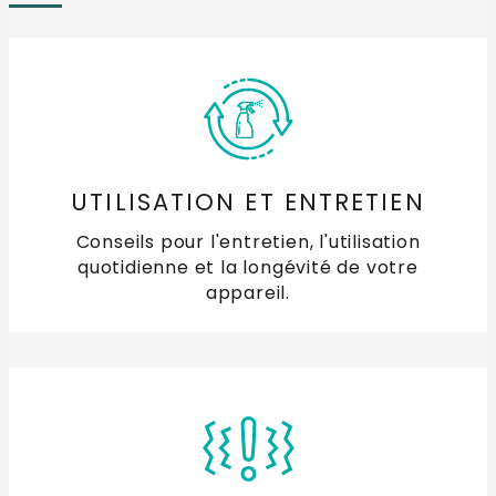
programme ?
Pourquoi l'eau de mon lave-vaisselle ne chauffe-t-
elle pas ?
Pourquoi ma vaisselle n'est-elle pas propre ?
UTILISATION ET ENTRETIEN
Que faire si mon lave-vaisselle fuit ?
Conseils pour l'entretien, l'utilisation
Que faire si la porte de mon lave-vaisselle tombe ?
quotidienne et la longévité de votre
appareil.