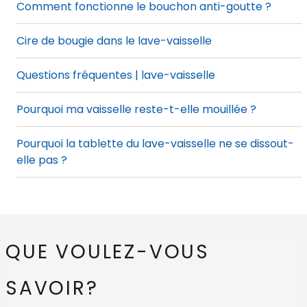
Comment fonctionne le bouchon anti-goutte ?
Cire de bougie dans le lave-vaisselle
Questions fréquentes | lave-vaisselle
Pourquoi ma vaisselle reste-t-elle mouillée ?
Pourquoi la tablette du lave-vaisselle ne se dissout-
elle pas ?
Pourquoi mon lave-vaisselle n'évacue-t-il pas l'eau
(restante) ?
Pourquoi ma vaisselle ou mon lave-vaisselle
QUE VOULEZ-VOUS
deviennent-ils blancs ?
SAVOIR?
Pourquoi mon lave-vaisselle s'arrête-t-il en cours de