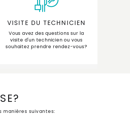
tte ?
e fait un filtre à plasma avec les graisses
VISITE DU TECHNICIEN
ises lors de la cuisson ?
Vous avez des questions sur la
visite d'un technicien ou vous
elle est la couleur de mon éclairage LED ?
souhaitez prendre rendez-vous?
els sont les types de filtres pour les hottes
pirantes ?
mment nettoyer l'acier inoxydable (RVS) ?
ISE?
s manières suivantes: