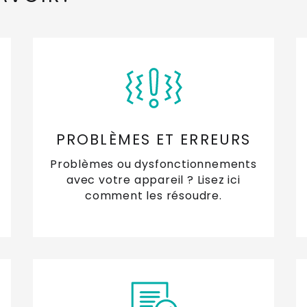
Pu
pa
Mo
re
va
Hu
pe
PROBLÈMES ET ERREURS
Problèmes ou dysfonctionnements
Qu
avec votre appareil ? Lisez ici
comment les résoudre.
Où
co
Où
de
Qu