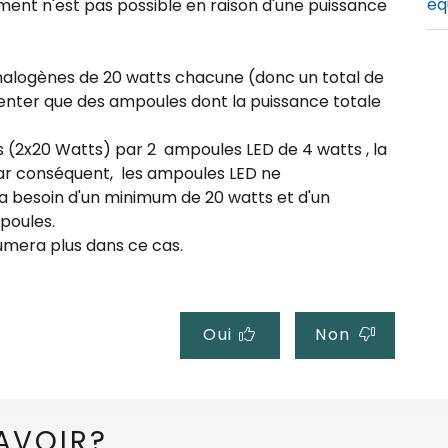
éq
ement n'est pas
possible
en raison
d'une puissance
Co
halogènes
de 20 watts chacune (donc un total de
enter que des ampoules dont la puissance totale
Co
?
s
(2x20 Watts) par 2
ampoules
LED
de 4 watts , la
Par conséquent,
les ampoules LED
ne
Co
a besoin d'un minimum de 20 watts et d'un
poules.
Co
lumera plus dans ce cas.
gr
À 
à 
Oui
Non
Co
?
AVOIR?