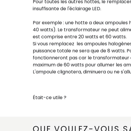
Pour toutes les autres hottes, le remplac
insuffisante
de
l'éclairage
LED
.
Par
exemple :
une
hotte a deux ampoules
40 watts)
.
Le
transformateur ne peut alim
est comprise entre 20 watts et 60 watts
.
Si
vous
remplacez
les ampoules halogène
puissance totale ne sera que de 8 watts
. 
fonctionneront pas
car le transformateur 
maximum de 60 watts pour allumer les am
L'ampoule
clignotera
,
diminuera
ou ne s'al
Était-ce utile ?
QUE VOULEZ-VOUS S