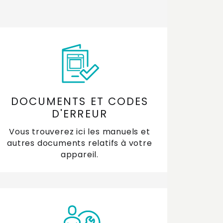
is-je remplacer la façade de ma hotte à
nneau plat ?
n filtre à charbon pour la hotte de
circulation peut-il aller dans le lave-
isselle ?
midité sur la hotte ou sur la paroi arrière
ndant la cuisson
DOCUMENTS ET CODES
D'ERREUR
estions sur les filtres PlasmaMade
Vous trouverez ici les manuels et
autres documents relatifs à votre
 puis-je commander une rallonge de
appareil.
nduit pour la hotte ?
 puis-je trouver un manuel pour ma hotte
 cuisine ETNA ?
and dois-je remplacer le filtre de ma