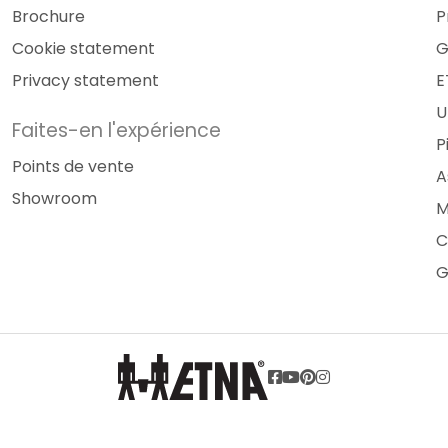
Brochure
P
Cookie statement
G
Privacy statement
E
U
Faites-en l'expérience
P
Points de vente
A
Showroom
M
C
G