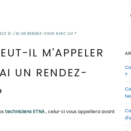
NCE SI J'AI UN RENDEZ-VOUS AVEC LUI ?
EUT-IL M'APPELER
AR
Co
'AI UN RENDEZ-
?
?
Co
te
Co
nos
techniciens ETNA
, celui-ci vous appellera avant
d'