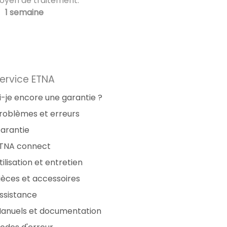
oyen de traitement:
1 semaine
ervice ETNA
i-je encore une garantie ?
roblèmes et erreurs
arantie
TNA connect
tilisation et entretien
ièces et accessoires
ssistance
anuels et documentation