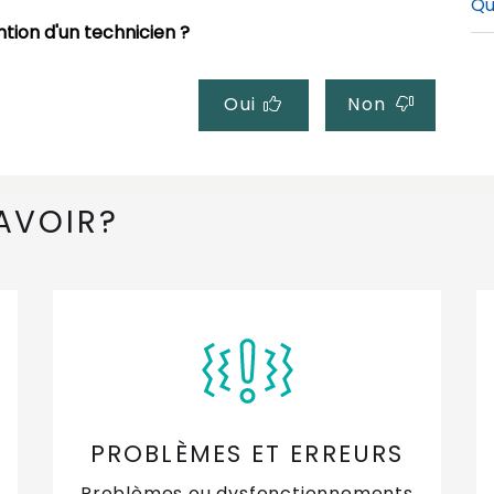
Qu
tion d'un technicien ?
Qu
te
Oui
Non
AVOIR?
PROBLÈMES ET ERREURS
Problèmes ou dysfonctionnements