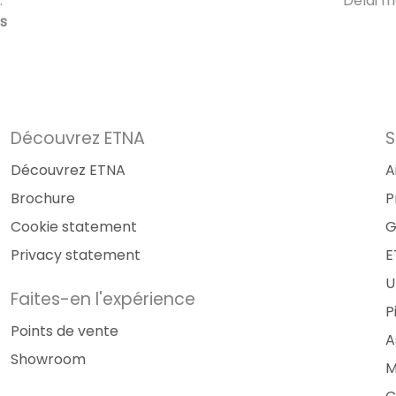
:
Délai m
s
Découvrez ETNA
S
Découvrez ETNA
A
Brochure
P
Cookie statement
G
Privacy statement
E
U
Faites-en l'expérience
P
Points de vente
A
Showroom
M