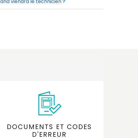
and viendra le technicien ?
e faire pour que l'intervention du
chnicien se déroule le mieux possible
DOCUMENTS ET CODES
D'ERREUR