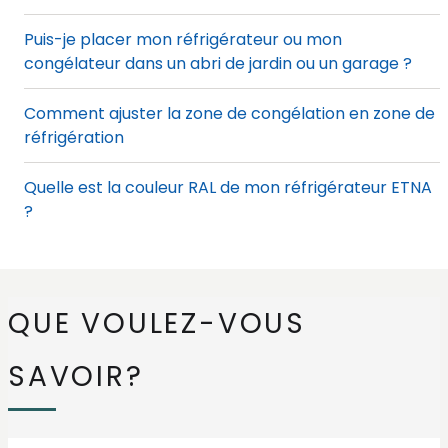
Puis-je placer mon réfrigérateur ou mon
congélateur dans un abri de jardin ou un garage ?
Comment ajuster la zone de congélation en zone de
réfrigération
Quelle est la couleur RAL de mon réfrigérateur ETNA
?
Protégez vos appareils et vos meubles de cuisine
grâce au kit anti-condensation
QUE VOULEZ-VOUS
Où se trouve l'interrupteur de congélation rapide
dans mon combiné réfrigérateur-congélateur ?
SAVOIR?
Comment nettoyer le plastique ?