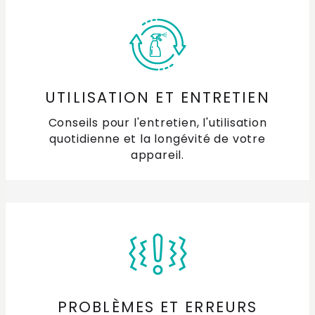
Comment mesurer les dimensions d'encastrement
de mon combiné réfrigérateur-congélateur ?
Comment changer le sens d'ouverture de la porte
de mon réfrigérateur ou de mon congélateur ?
UTILISATION ET ENTRETIEN
Où puis-je trouver un manuel pour mon réfrigérateur
Conseils pour l'entretien, l'utilisation
ETNA ?
quotidienne et la longévité de votre
appareil.
Pourquoi ma porte de réfrigérateur/congélateur se
met-elle sous vide ?
Que faire si mon réfrigérateur sent mauvais ?
Comment nettoyer le chrome ?
PROBLÈMES ET ERREURS