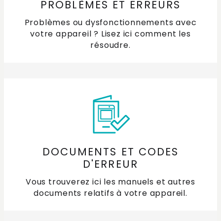
la hotte ?
PROBLÈMES ET ERREURS
Problèmes ou dysfonctionnements avec
Où puis-je trouver un manuel pour ma hotte de
votre appareil ? Lisez ici comment les
cuisine ETNA ?
résoudre.
Quand dois-je remplacer le filtre de ma hotte ?
Que fait un filtre à plasma avec les graisses émises
lors de la cuisson ?
Quelle est la couleur de mon éclairage LED ?
Quels sont les types de filtres pour les hottes
DOCUMENTS ET CODES
aspirantes ?
D'ERREUR
Vous trouverez ici les manuels et autres
Comment nettoyer l'acier inoxydable (RVS) ?
documents relatifs à votre appareil.