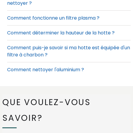
nettoyer ?
Comment fonctionne un filtre plasma ?
Comment déterminer la hauteur de la hotte ?
Comment puis-je savoir si ma hotte est équipée d'un
filtre à charbon ?
Comment nettoyer l'aluminium ?
Comment dégraisser le moteur de ma hotte ?
Comment nettoyer ma hotte ?
QUE VOULEZ-VOUS
Comment réinitialiser le voyant du filtre à graisse de
SAVOIR?
la hotte ?