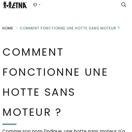
Skip
Show menu
to
Main
HOME
COMMENT FONCTIONNE UNE HOTTE SANS MOTEUR ?
COMMENT
FONCTIONNE UNE
HOTTE SANS
MOTEUR ?
Comme son nom l'indique, une hotte sans moteur n'a