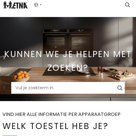
Skip
Show menu
to
Main
KUNNEN WE JE HELPEN MET
ZOEKEN?
VIND HIER ALLE INFORMATIE PER APPARAATGROEP
WELK TOESTEL HEB JE?