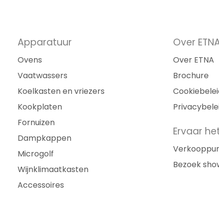
Apparatuur
Over ETN
Ovens
Over ETNA
Vaatwassers
Brochure
Koelkasten en vriezers
Cookiebelei
Kookplaten
Privacybele
Fornuizen
Ervaar het
Dampkappen
Verkooppu
Microgolf
Bezoek sh
Wijnklimaatkasten
Accessoires