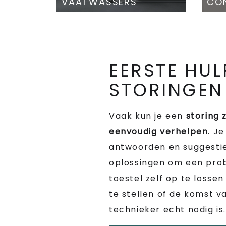
VAATWASSERS
CON
EERSTE HUL
STORINGEN
Vaak kun je een
storing 
eenvoudig verhelpen
. Je
antwoorden en suggesti
oplossingen om een pro
toestel zelf op te losse
te stellen of de komst v
technieker echt nodig is