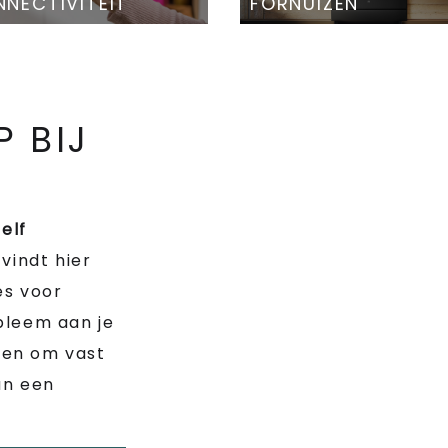
NECTIVITEIT
FORNUIZEN
P BIJ
zelf
 vindt hier
es voor
bleem aan je
n en om vast
an een
.