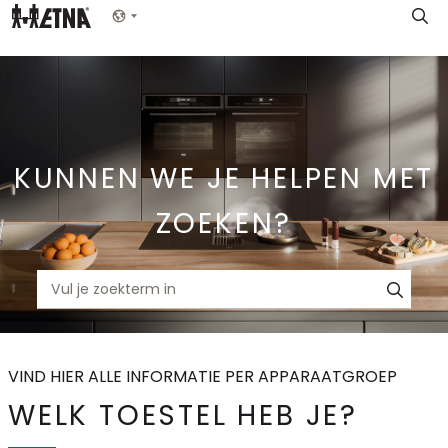
Skip
Show menu
to
Main
KUNNEN WE JE HELPEN MET
ZOEKEN?
VIND HIER ALLE INFORMATIE PER APPARAATGROEP
WELK TOESTEL HEB JE?