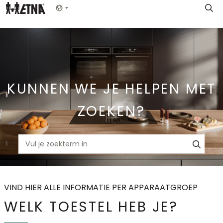
Skip
Show menu
to
Main
KUNNEN WE JE HELPEN MET
ZOEKEN?
VIND HIER ALLE INFORMATIE PER APPARAATGROEP
WELK TOESTEL HEB JE?