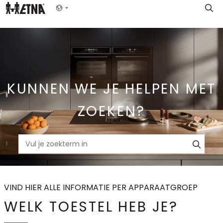
Skip
Show menu
to
Main
KUNNEN WE JE HELPEN MET
ZOEKEN?
VIND HIER ALLE INFORMATIE PER APPARAATGROEP
WELK TOESTEL HEB JE?