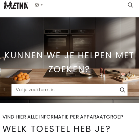
Skip
Show menu
to
Main
KUNNEN WE JE HELPEN MET
ZOEKEN?
VIND HIER ALLE INFORMATIE PER APPARAATGROEP
WELK TOESTEL HEB JE?