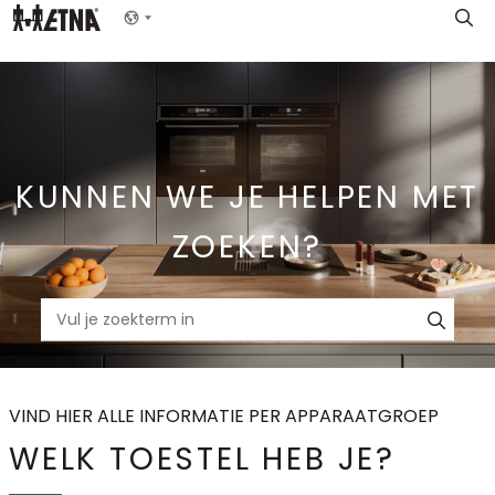
Skip
Show menu
to
Main
KUNNEN WE JE HELPEN MET
ZOEKEN?
VIND HIER ALLE INFORMATIE PER APPARAATGROEP
WELK TOESTEL HEB JE?